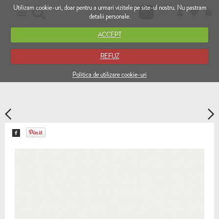
Utilizam cookie-uri, doar pentru a urmari vizitele pe site-ul nostru. Nu pastram
RO
EN
detalii personale.
ACCEPT
REFUZ
Politica de utilizare cookie-uri