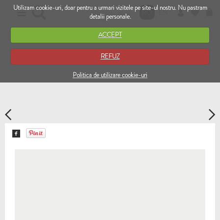
Utilizam cookie-uri, doar pentru a urmari vizitele pe site-ul nostru. Nu pastram
RO
EN
detalii personale.
ACCEPT
REFUZ
Politica de utilizare cookie-uri