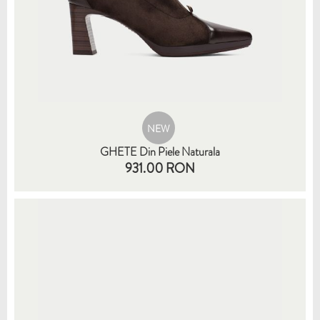
NEW
GHETE Din Piele Naturala
931.00 RON
35
36
37
38
39
40
41