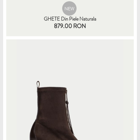
NEW
GHETE Din Piele Naturala
879.00 RON
35
36
37
38
39
40
41