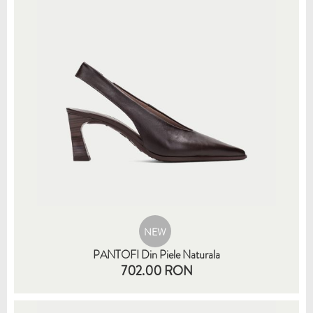
NEW
PANTOFI Din Piele Naturala
702.00 RON
35
36
37
38
39
41