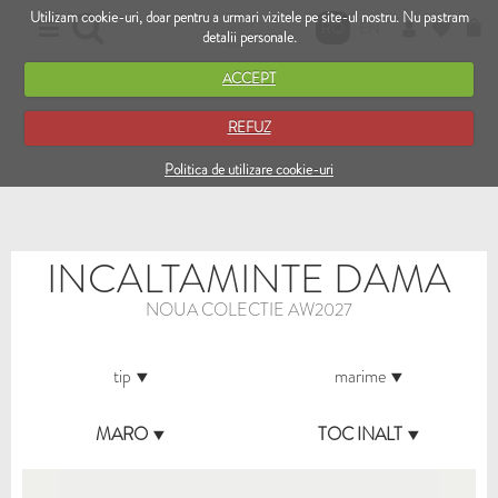
Utilizam cookie-uri, doar pentru a urmari vizitele pe site-ul nostru. Nu pastram
RO
EN
detalii personale.
ACCEPT
REFUZ
Politica de utilizare cookie-uri
INCALTAMINTE DAMA
NOUA COLECTIE AW2027
tip
marime
MARO
TOC INALT