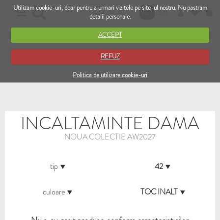
Utilizam cookie-uri, doar pentru a urmari vizitele pe site-ul nostru. Nu pastram
RO
EN
detalii personale.
ACCEPT
REFUZ
Politica de utilizare cookie-uri
INCALTAMINTE DAMA
NOUA COLECTIE AW2027
tip
42
culoare
TOC INALT