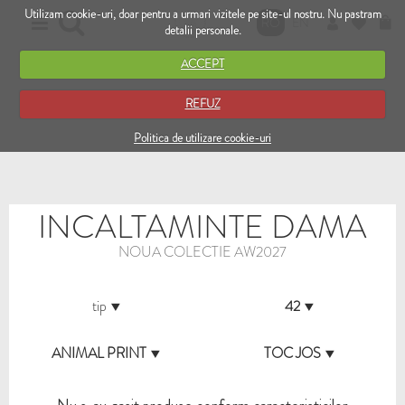
Utilizam cookie-uri, doar pentru a urmari vizitele pe site-ul nostru. Nu pastram
RO
EN
detalii personale.
ACCEPT
REFUZ
Politica de utilizare cookie-uri
INCALTAMINTE DAMA
NOUA COLECTIE AW2027
tip
42
ANIMAL PRINT
TOC JOS