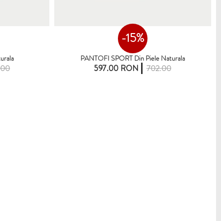
-15%
urala
PANTOFI SPORT Din Piele Naturala
.00
597.00 RON
702.00