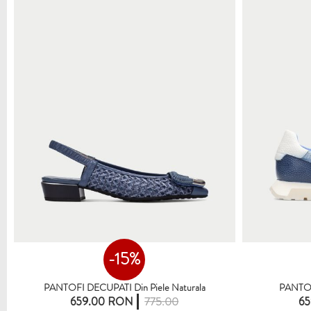
-15%
PANTOFI DECUPATI Din Piele Naturala
PANTOF
659.00 RON
775.00
65