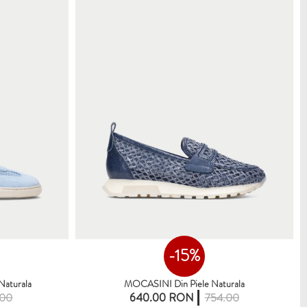
-15%
aturala
MOCASINI Din Piele Naturala
.00
640.00 RON
754.00