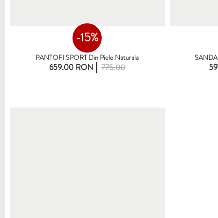
-15%
PANTOFI SPORT Din Piele Naturala
SANDALE
659.00 RON
775.00
59