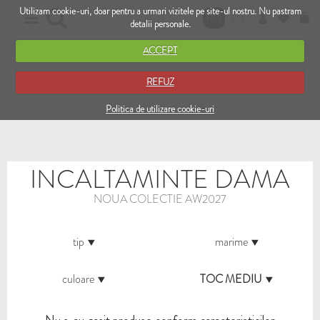
Utilizam cookie-uri, doar pentru a urmari vizitele pe site-ul nostru. Nu pastram
RO
EN
detalii personale.
ACCEPT
REFUZ
Politica de utilizare cookie-uri
INCALTAMINTE DAMA
NOUA COLECTIE AW2027
tip
marime
culoare
TOC MEDIU