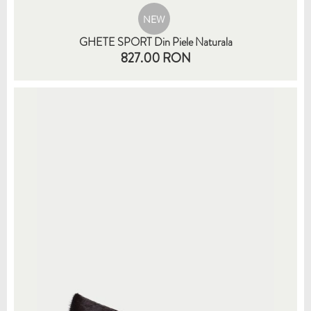
NEW
GHETE SPORT Din Piele Naturala
827.00 RON
35
36
37
38
39
40
41