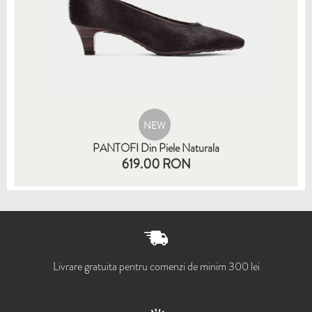
NEW
PANTOFI Din Piele Naturala
619.00 RON
35
36
37
38
39
40
41
Livrare gratuita pentru comenzi de minim 300 lei