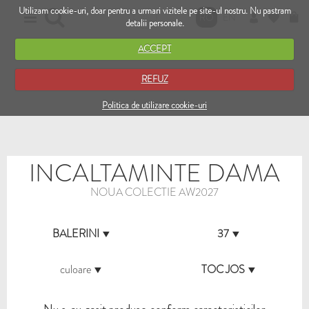
Utilizam cookie-uri, doar pentru a urmari vizitele pe site-ul nostru. Nu pastram
RO
EN
detalii personale.
ACCEPT
REFUZ
Politica de utilizare cookie-uri
INCALTAMINTE DAMA
NOUA COLECTIE AW2027
BALERINI
37
culoare
TOC JOS