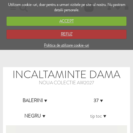
Utilizam cookie-uri, doar pentru a urmari vizitele pe site-ul nostru. Nu pastram
RO
EN
detalii personale.
ACCEPT
REFUZ
Politica de utilizare cookie-uri
INCALTAMINTE DAMA
NOUA COLECTIE AW2027
BALERINI
37
NEGRU
tip toc