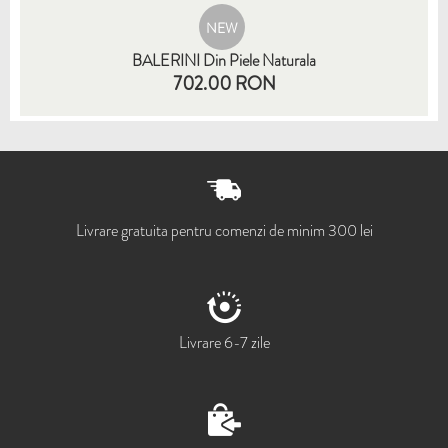
NEW
BALERINI Din Piele Naturala
702.00 RON
35
36
37
38
39
40
41
Livrare gratuita pentru comenzi de minim 300 lei
Livrare 6-7 zile