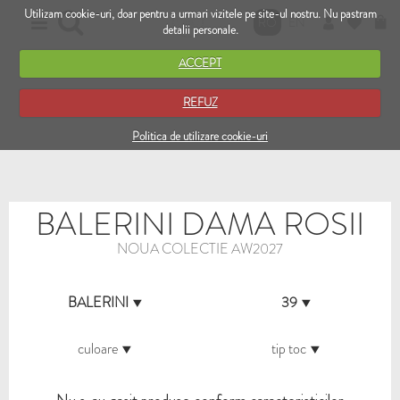
Utilizam cookie-uri, doar pentru a urmari vizitele pe site-ul nostru. Nu pastram
RO
EN
detalii personale.
ACCEPT
REFUZ
Politica de utilizare cookie-uri
BALERINI DAMA ROSII
NOUA COLECTIE AW2027
BALERINI
39
culoare
tip toc