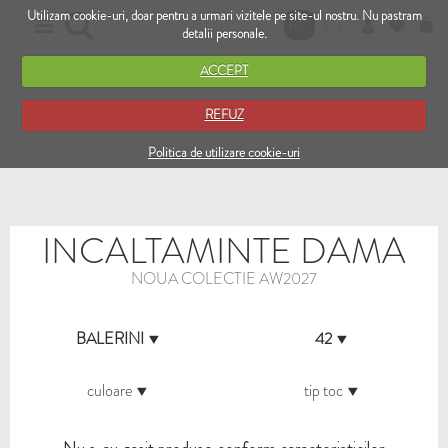
Utilizam cookie-uri, doar pentru a urmari vizitele pe site-ul nostru. Nu pastram
RO
EN
detalii personale.
ACCEPT
REFUZ
Politica de utilizare cookie-uri
INCALTAMINTE DAMA
NOUA COLECTIE AW2027
BALERINI
42
culoare
tip toc