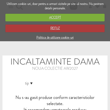
Utilizam cookie-uri, doar pentru a urmari vizitele pe site-ul nostru. Nu pastram
RO
EN
detalii personale.
ACCEPT
REFUZ
Politica de utilizare cookie-uri
INCALTAMINTE DAMA
NOUA COLECTIE AW2027
tip
Nu s-au gasit produse conform caracteristicilor
selectate.
Iti recomandam urmatoarele produse: