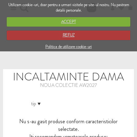
Utilizam cookie-uri, doar pentru a urmari vizitele pe site-ul nostru. Nu pastram
RO
EN
detalii personale.
ACCEPT
REFUZ
Politica de utilizare cookie-uri
INCALTAMINTE DAMA
NOUA COLECTIE AW2027
tip
Nu s-au gasit produse conform caracteristicilor
selectate.
Iti recomandam urmatoarele produse: