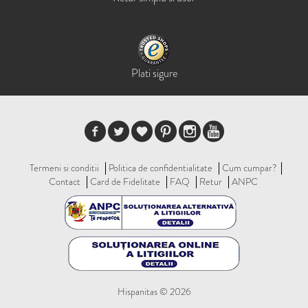
Plati sigure
Termeni si conditii
Politica de confidentialitate
Cum cumpar?
Contact
Card de Fidelitate
FAQ
Retur
ANPC
Hispanitas © 2026