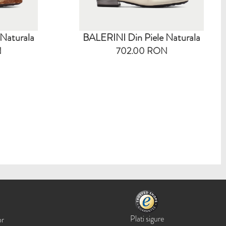
Naturala
BALERINI Din Piele Naturala
N
702.00 RON
Plati sigure
or