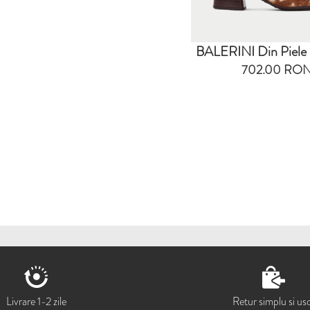
BALERINI Din Piele 
702.00 RO
Livrare 1-2 zile
Retur simplu si us