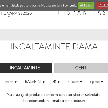
a urmari vizitele pe site-ul nostru. Nu pastram detalii personale.
ACCEPT
REFUZ
TIE VARA SS2026
INCALTAMINTE DAMA
INCALTAMINTE
GENTI
sezon
BALERINI
41
culoare
tip toc
Nu s-au gasit produse conform caracteristicilor selectate.
Iti recomandam urmatoarele produse: