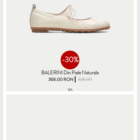
-30%
BALERINI Din Piele Naturala
368.00 RON
525.00
35