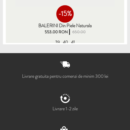
-15%
BALERINI Din Piele Naturala
553.00 RON
650.00
39
40
41
Livrare gratuita pentru comenzi de minim 300 lei
Livrare 1-2 zile