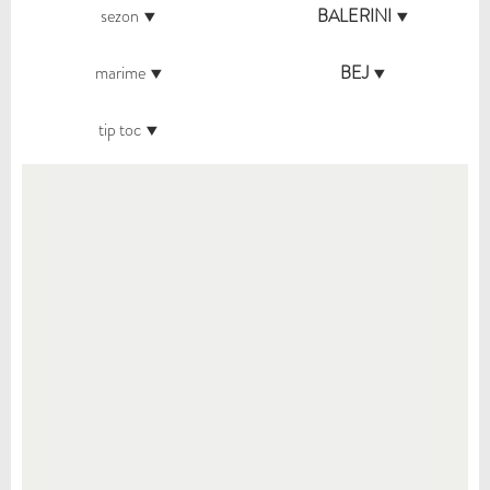
sezon
BALERINI
marime
BEJ
tip toc