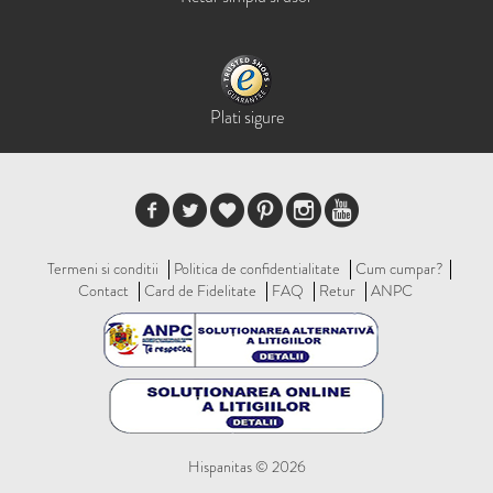
Plati sigure
Termeni si conditii
Politica de confidentialitate
Cum cumpar?
Contact
Card de Fidelitate
FAQ
Retur
ANPC
Hispanitas © 2026