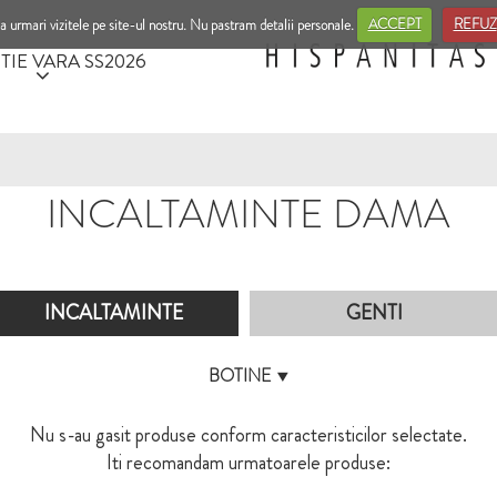
a urmari vizitele pe site-ul nostru. Nu pastram detalii personale.
ACCEPT
REFUZ
TIE VARA SS2026
INCALTAMINTE DAMA
INCALTAMINTE
GENTI
BOTINE
Nu s-au gasit produse conform caracteristicilor selectate.
Iti recomandam urmatoarele produse: