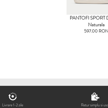
PANTOFI SPORT Di
Naturala
597.00 RO
Livrare 1-2 zile
Retur simplu si us