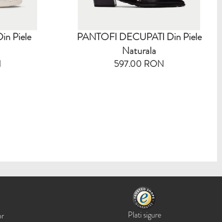
n Piele
PANTOFI DECUPATI Din Piele
Naturala
N
597.00 RON
Plati sigure
or