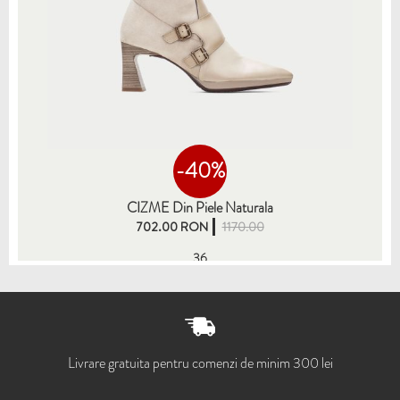
-40%
CIZME Din Piele Naturala
702.00 RON
1170.00
36
Livrare gratuita pentru comenzi de minim 300 lei