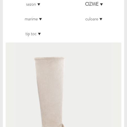
sezon
CIZME
marime
culoare
tip toc