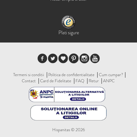
Plati sigure
Termeni si conditii
Politica de confidentialitate
Cum cumpar?
Contact
Card de Fidelitate
FAQ
Retur
ANPC
Hispanitas © 2026