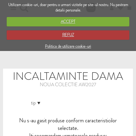
Utilizam cookie-uri, doar pentru a urmari vizitele pe site-ul nostru. Nu pastram
RO
EN
detalii personale.
ACCEPT
REFUZ
Politica de utilizare cookie-uri
INCALTAMINTE DAMA
NOUA COLECTIE AW2027
tip
Nu s-au gasit produse conform caracteristicilor
selectate.
Iti recomandam urmatoarele produse: