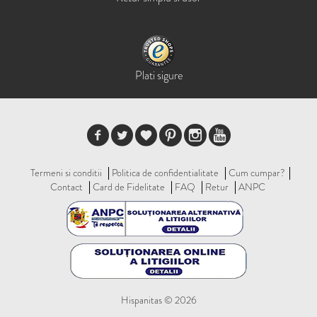
Plati sigure
Termeni si conditii
Politica de confidentialitate
Cum cumpar?
Contact
Card de Fidelitate
FAQ
Retur
ANPC
Hispanitas © 2026