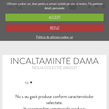
Utilizam cookie-uri, doar pentru a urmari vizitele pe site-ul nostru. Nu pastram
RO
EN
detalii personale.
ACCEPT
REFUZ
Politica de utilizare cookie-uri
INCALTAMINTE DAMA
NOUA COLECTIE AW2027
tip
Nu s-au gasit produse conform caracteristicilor
selectate.
Iti recomandam urmatoarele produse: