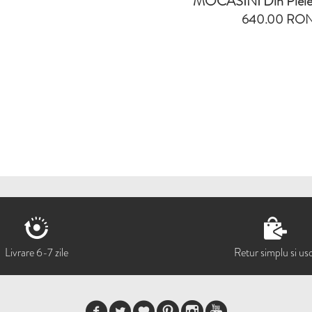
MOCASINI Din Piele
640.00 RO
Livrare 6-7 zile
Retur simplu si us