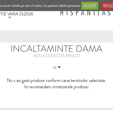
a urmari vizitele pe site-ul nostru. Nu pastram detalii personale.
ACCEPT
REFUZ
TIE VARA SS2026
INCALTAMINTE DAMA
NOUA COLECTIE AW2027
tip
Nu s-au gasit produse conform caracteristicilor selectate.
Iti recomandam urmatoarele produse: