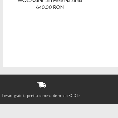
MOCASINI Din Piele Naturala
640.00 RON
Livrare gratuita pentru comenzi de minim 300 lei