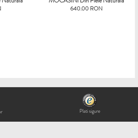
 Naturala
MOCASINI Din Piele Naturala
N
640.00 RON
Plati sigure
or