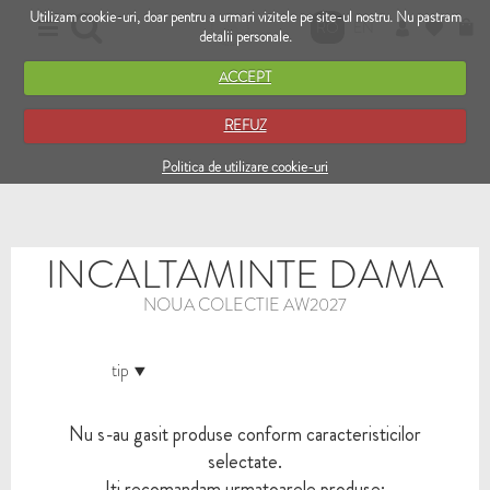
Utilizam cookie-uri, doar pentru a urmari vizitele pe site-ul nostru. Nu pastram
RO
EN
detalii personale.
ACCEPT
REFUZ
Politica de utilizare cookie-uri
INCALTAMINTE DAMA
NOUA COLECTIE AW2027
tip
Nu s-au gasit produse conform caracteristicilor
selectate.
Iti recomandam urmatoarele produse: