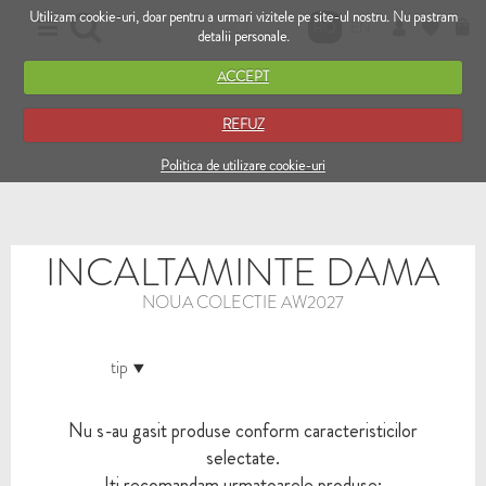
Utilizam cookie-uri, doar pentru a urmari vizitele pe site-ul nostru. Nu pastram
RO
EN
detalii personale.
ACCEPT
REFUZ
Politica de utilizare cookie-uri
INCALTAMINTE DAMA
NOUA COLECTIE AW2027
tip
Nu s-au gasit produse conform caracteristicilor
selectate.
Iti recomandam urmatoarele produse: