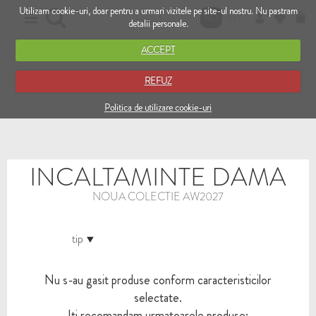
Utilizam cookie-uri, doar pentru a urmari vizitele pe site-ul nostru. Nu pastram
RO
EN
detalii personale.
ACCEPT
REFUZ
Politica de utilizare cookie-uri
INCALTAMINTE DAMA
NOUA COLECTIE AW2027
tip
Nu s-au gasit produse conform caracteristicilor
selectate.
Iti recomandam urmatoarele produse: