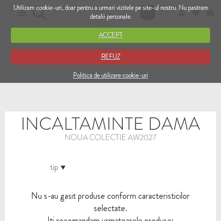
Utilizam cookie-uri, doar pentru a urmari vizitele pe site-ul nostru. Nu pastram
RO
EN
detalii personale.
ACCEPT
REFUZ
Politica de utilizare cookie-uri
INCALTAMINTE DAMA
NOUA COLECTIE AW2027
tip
Nu s-au gasit produse conform caracteristicilor
selectate.
Iti recomandam urmatoarele produse: