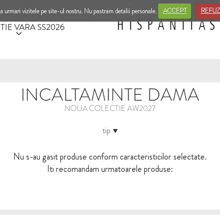
a urmari vizitele pe site-ul nostru. Nu pastram detalii personale.
ACCEPT
REFUZ
TIE VARA SS2026
INCALTAMINTE DAMA
NOUA COLECTIE AW2027
tip
Nu s-au gasit produse conform caracteristicilor selectate.
Iti recomandam urmatoarele produse: