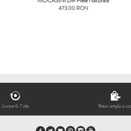
CASINI Din Piele Naturala
MOCASINI Din Pi
473.00 RON
597.00
Livrare 6-7 zile
Retur simplu si us