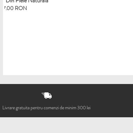
la
MO
Livrare gratuita pentru comenzi de minim 300 lei