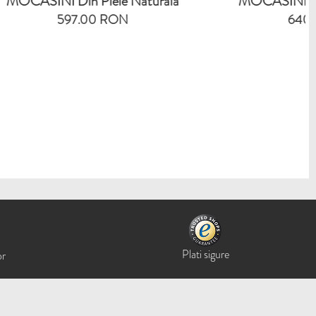
ele Naturala
MOCASINI Din Piele Naturala
 RON
640.00 RON
Plati sigure
or