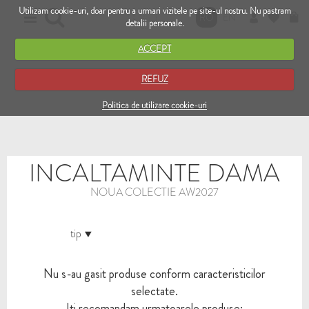
Utilizam cookie-uri, doar pentru a urmari vizitele pe site-ul nostru. Nu pastram
RO
EN
detalii personale.
ACCEPT
REFUZ
Politica de utilizare cookie-uri
INCALTAMINTE DAMA
NOUA COLECTIE AW2027
tip
Nu s-au gasit produse conform caracteristicilor
selectate.
Iti recomandam urmatoarele produse: