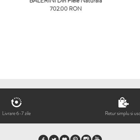
ERINI Din Piele Naturala
702.00 RON
Livrare 6-7 zile
Retur simplu si us