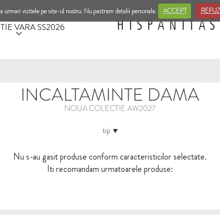
a urmari vizitele pe site-ul nostru. Nu pastram detalii personale.
ACCEPT
REFUZ
TIE VARA SS2026
INCALTAMINTE DAMA
NOUA COLECTIE AW2027
tip
Nu s-au gasit produse conform caracteristicilor selectate.
Iti recomandam urmatoarele produse: