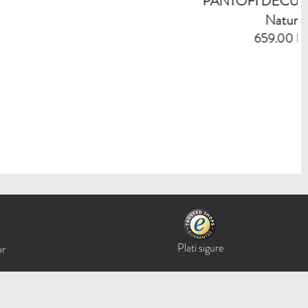
PANTOFI DECUPATI Din Piele
Naturala
659.00 RON
Plati sigure
or