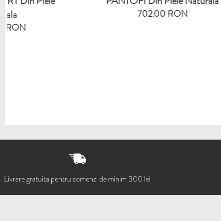
PANTOFI Din Piele Naturala
BAL
702.00 RON
Livrare gratuita pentru comenzi de minim 300 lei