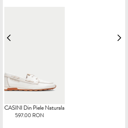
 Naturala
N