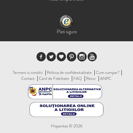
Plati sigure
Termeni si conditii
Politica de confidentialitate
Cum cumpar?
Contact
Card de Fidelitate
FAQ
Retur
ANPC
Hispanitas © 2026