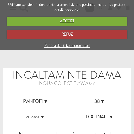
Utilizam cookie-uri, doar pentru a urmari vizitele pe site-ul nostru. Nu pastram
RO
EN
detalii personale.
ACCEPT
REFUZ
Politica de utilizare cookie-uri
INCALTAMINTE DAMA
NOUA COLECTIE AW2027
PANTOFI
38
culoare
TOC INALT