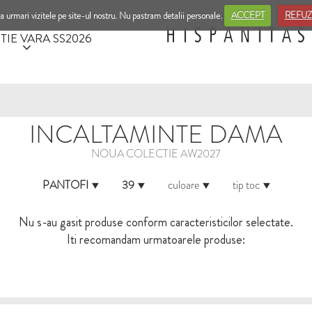
a urmari vizitele pe site-ul nostru. Nu pastram detalii personale.
ACCEPT
REFUZ
TIE VARA SS2026
INCALTAMINTE DAMA
NOUA COLECTIE AW2027
PANTOFI
39
culoare
tip toc
Nu s-au gasit produse conform caracteristicilor selectate.
Iti recomandam urmatoarele produse: