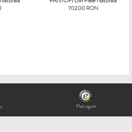
Naturala
PANTOFI Din Piele Naturala
N
702.00 RON
Plati sigure
or