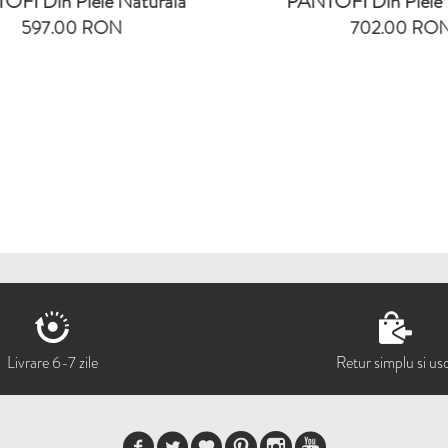
OFI Din Piele Naturala
PANTOFI Din Piele 
597.00 RON
702.00 RO
Livrare 6-7 zile
Retur simplu si us