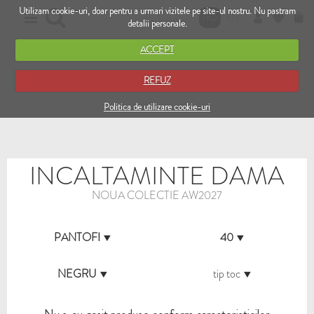
Utilizam cookie-uri, doar pentru a urmari vizitele pe site-ul nostru. Nu pastram
RO
EN
detalii personale.
ACCEPT
REFUZ
Politica de utilizare cookie-uri
INCALTAMINTE DAMA
NOUA COLECTIE AW2027
PANTOFI
40
NEGRU
tip toc