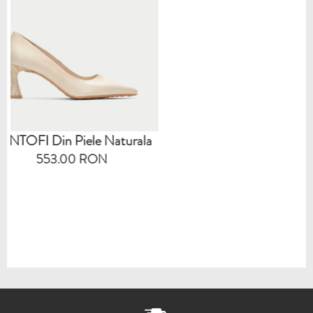
Naturala
N