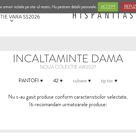
a urmari vizitele pe site-ul nostru. Nu pastram detalii personale.
ACCEPT
REFUZ
TIE VARA SS2026
INCALTAMINTE DAMA
NOUA COLECTIE AW2027
PANTOFI
42
culoare
tip toc
Nu s-au gasit produse conform caracteristicilor selectate.
Iti recomandam urmatoarele produse: