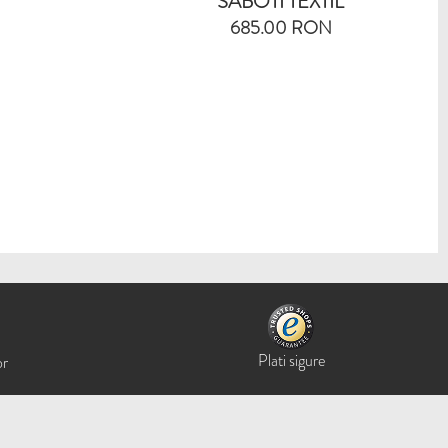
SABOTI TEXTIL
685.00 RON
Plati sigure
or