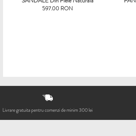
SANDALE Din Piele Naturala
PANT
597.00 RON
Livrare gratuita pentru comenzi de minim 300 lei