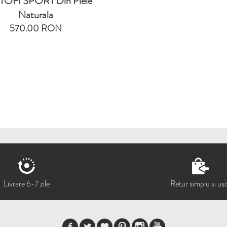
OFI SPORT Din Piele
Naturala
570.00 RON
Livrare 6-7 zile
Retur simplu si us