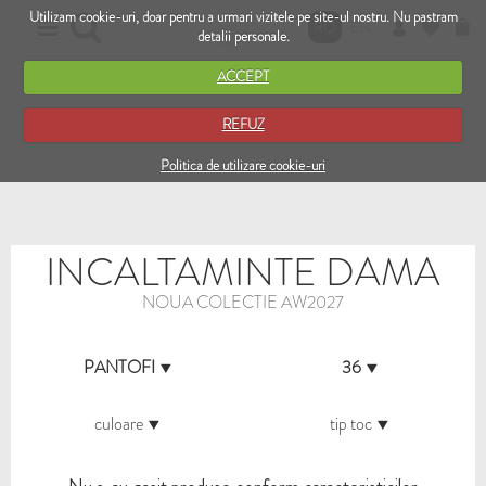
Utilizam cookie-uri, doar pentru a urmari vizitele pe site-ul nostru. Nu pastram
RO
EN
detalii personale.
ACCEPT
REFUZ
Politica de utilizare cookie-uri
INCALTAMINTE DAMA
NOUA COLECTIE AW2027
PANTOFI
36
culoare
tip toc