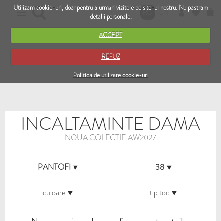
Utilizam cookie-uri, doar pentru a urmari vizitele pe site-ul nostru. Nu pastram
RO
EN
detalii personale.
ACCEPT
REFUZ
Politica de utilizare cookie-uri
INCALTAMINTE DAMA
NOUA COLECTIE AW2027
PANTOFI
38
culoare
tip toc