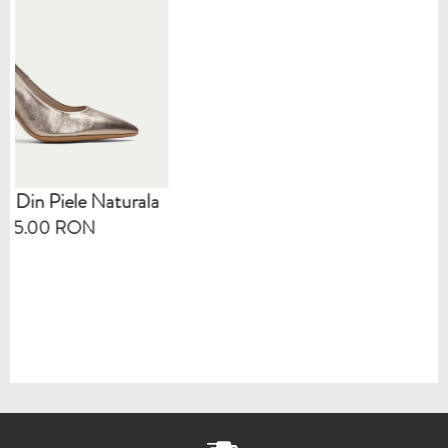
Naturala
N