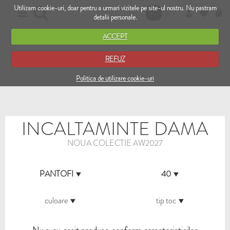
Utilizam cookie-uri, doar pentru a urmari vizitele pe site-ul nostru. Nu pastram
RO
EN
detalii personale.
ACCEPT
REFUZ
Politica de utilizare cookie-uri
INCALTAMINTE DAMA
NOUA COLECTIE AW2027
PANTOFI
40
culoare
tip toc