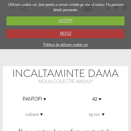
Utilizam cookie-uri, doar pentru a urmari vizitele pe site-ul nostru. Nu pastram
RO
EN
detalii personale.
ACCEPT
REFUZ
Politica de utilizare cookie-uri
INCALTAMINTE DAMA
NOUA COLECTIE AW2027
PANTOFI
42
culoare
tip toc