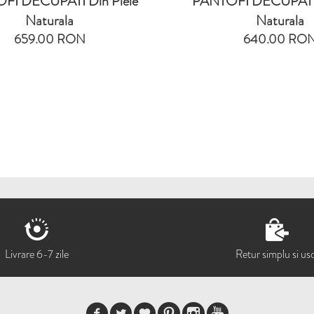
FI DECUPATI Din Piele
PANTOFI DECUPATI D
Naturala
Naturala
659.00 RON
640.00 RO
Livrare 6-7 zile
Retur simplu si us