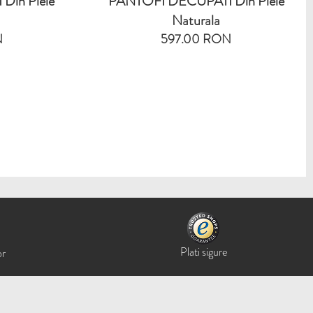
in Piele
PANTOFI DECUPATI Din Piele
Naturala
N
597.00 RON
Plati sigure
or