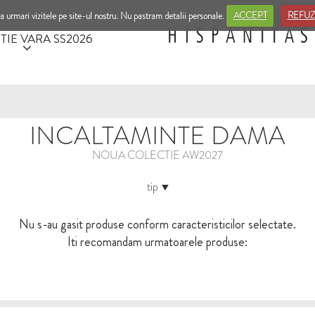
a urmari vizitele pe site-ul nostru. Nu pastram detalii personale.
ACCEPT
REFUZ
TIE VARA SS2026
INCALTAMINTE DAMA
NOUA COLECTIE AW2027
tip
Nu s-au gasit produse conform caracteristicilor selectate.
Iti recomandam urmatoarele produse: