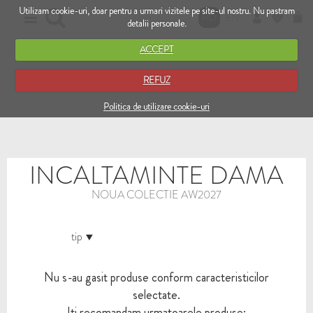
Utilizam cookie-uri, doar pentru a urmari vizitele pe site-ul nostru. Nu pastram
RO
EN
detalii personale.
ACCEPT
REFUZ
Politica de utilizare cookie-uri
INCALTAMINTE DAMA
NOUA COLECTIE AW2027
tip
Nu s-au gasit produse conform caracteristicilor
selectate.
Iti recomandam urmatoarele produse: