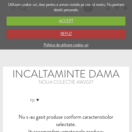
Utilizam cookie-uri, doar pentru a urmari vizitele pe site-ul nostru. Nu pastram
RO
EN
detalii personale.
ACCEPT
REFUZ
Politica de utilizare cookie-uri
INCALTAMINTE DAMA
NOUA COLECTIE AW2027
tip
Nu s-au gasit produse conform caracteristicilor
selectate.
Iti recomandam urmatoarele produse: