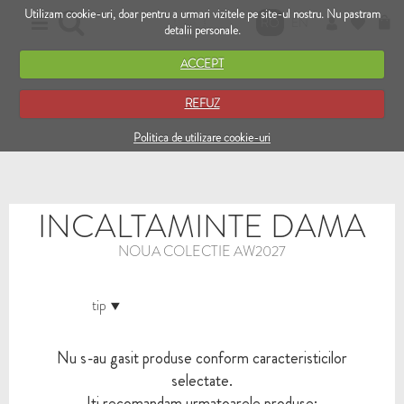
Utilizam cookie-uri, doar pentru a urmari vizitele pe site-ul nostru. Nu pastram
RO
EN
detalii personale.
ACCEPT
REFUZ
Politica de utilizare cookie-uri
INCALTAMINTE DAMA
NOUA COLECTIE AW2027
tip
Nu s-au gasit produse conform caracteristicilor
selectate.
Iti recomandam urmatoarele produse: