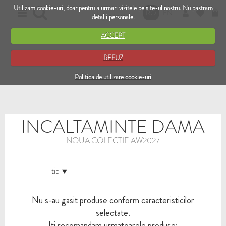
Utilizam cookie-uri, doar pentru a urmari vizitele pe site-ul nostru. Nu pastram
RO
EN
detalii personale.
ACCEPT
REFUZ
Politica de utilizare cookie-uri
INCALTAMINTE DAMA
NOUA COLECTIE AW2027
tip
Nu s-au gasit produse conform caracteristicilor
selectate.
Iti recomandam urmatoarele produse: