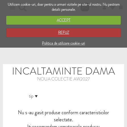
Utilizam cookie-uri, doar pentru a urmari vizitele pe site-ul nostru. Nu pastram
RO
EN
detalii personale.
ACCEPT
REFUZ
Politica de utilizare cookie-uri
INCALTAMINTE DAMA
NOUA COLECTIE AW2027
tip
Nu s-au gasit produse conform caracteristicilor
selectate.
Iti recomandam urmatoarele produse: