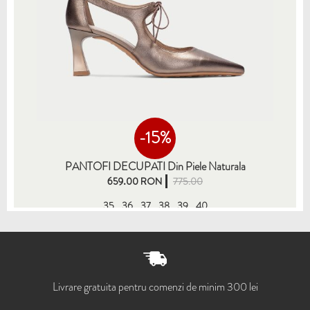
-15%
PANTOFI DECUPATI Din Piele Naturala
659.00 RON
775.00
35
36
37
38
39
40
Livrare gratuita pentru comenzi de minim 300 lei