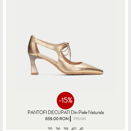
-15%
PANTOFI DECUPATI Din Piele Naturala
659.00 RON
775.00
35
36
39
40
41