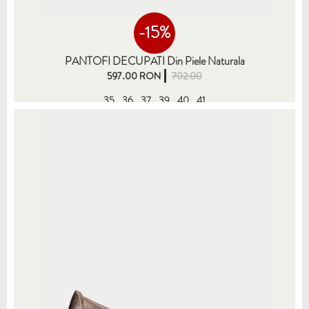
-15%
PANTOFI DECUPATI Din Piele Naturala
597.00 RON
702.00
35
36
37
39
40
41