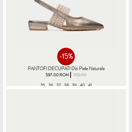
-15%
PANTOFI DECUPATI Din Piele Naturala
597.00 RON
702.00
35
36
37
38
39
40
41