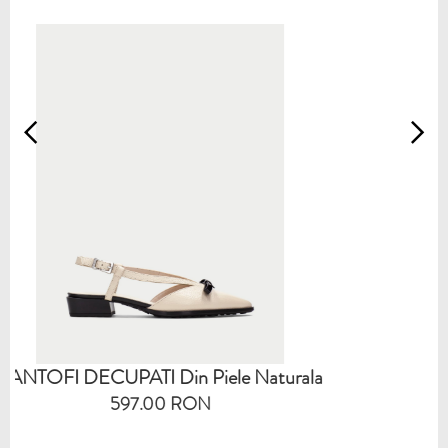
in Piele Naturala
0 RON