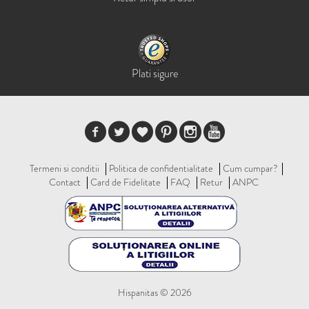
Plati sigure
Termeni si conditii
Politica de confidentialitate
Cum cumpar?
Contact
Card de Fidelitate
FAQ
Retur
ANPC
Hispanitas © 2026