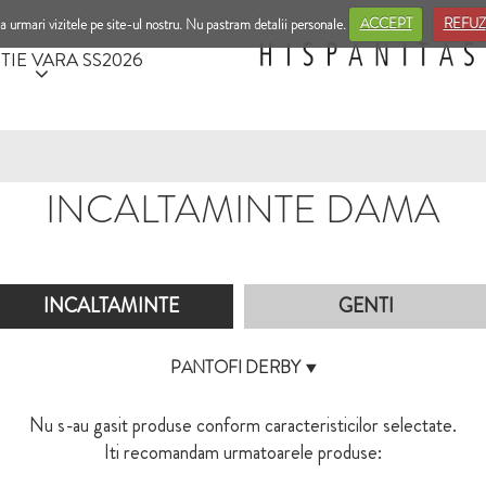
a urmari vizitele pe site-ul nostru. Nu pastram detalii personale.
ACCEPT
REFUZ
TIE VARA SS2026
INCALTAMINTE DAMA
INCALTAMINTE
GENTI
PANTOFI DERBY
Nu s-au gasit produse conform caracteristicilor selectate.
Iti recomandam urmatoarele produse: